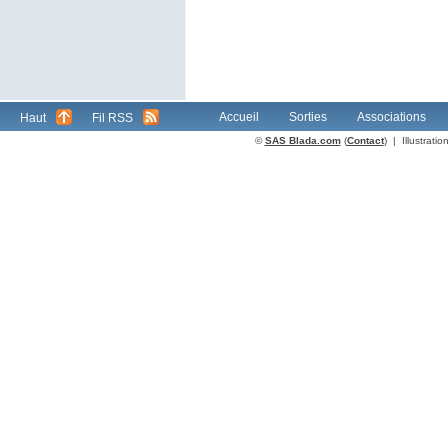
Accueil
Sorties
Associations
Haut
Fil RSS
©
SAS Blada.com
(
Contact
) | Illustrat