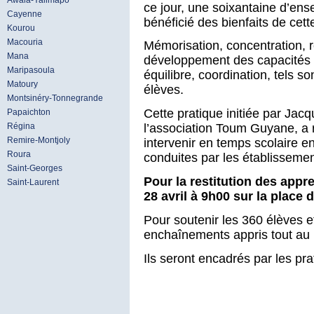
Awala-Yalimapo
ce jour, une soixantaine d’ense
Cayenne
bénéficié des bienfaits de cett
Kourou
Macouria
Mémorisation, concentration, r
Mana
développement des capacités mot
Maripasoula
équilibre, coordination, tels so
Matoury
élèves.
Montsinéry-Tonnegrande
Cette pratique initiée par Jac
Papaichton
Régina
l’association Toum Guyane, a
Remire-Montjoly
intervenir en temps scolaire e
Roura
conduites par les établissemen
Saint-Georges
Pour la restitution des appr
Saint-Laurent
28 avril à 9h00 sur la place
Pour soutenir les 360 élèves e
enchaînements appris tout au 
Ils seront encadrés par les p