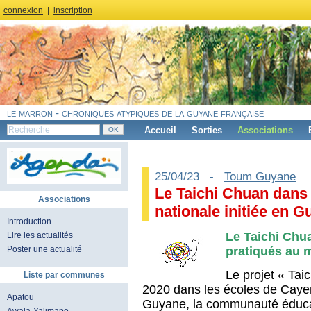
connexion
|
inscription
le marron - chroniques atypiques de la guyane française
Accueil
Sorties
Associations
25/04/23 -
Toum Guyane
Le Taichi Chuan dans 
Associations
nationale initiée en G
Introduction
Le Taichi Chua
Lire les actualités
pratiqués au 
Poster une actualité
Le projet « Tai
Liste par communes
2020 dans les écoles de Caye
Apatou
Guyane, la communauté éducati