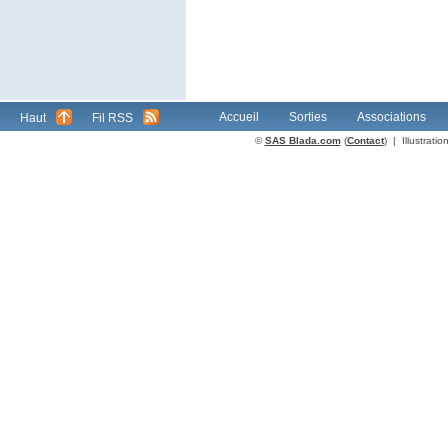
Accueil
Sorties
Associations
Haut
Fil RSS
©
SAS Blada.com
(
Contact
) | Illustrat