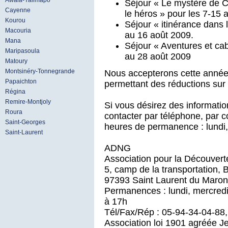
Awala-Yalimapo
Séjour « Le mystère de C
Cayenne
le héros » pour les 7-15 
Kourou
Séjour « itinérance dans 
Macouria
au 16 août 2009.
Mana
Séjour « Aventures et ca
Maripasoula
au 28 août 2009
Matoury
Montsinéry-Tonnegrande
Nous accepterons cette anné
Papaichton
permettant des réductions sur 
Régina
Remire-Montjoly
Si vous désirez des informat
Roura
contacter par téléphone, par c
Saint-Georges
heures de permanence : lundi,
Saint-Laurent
ADNG
Association pour la Découver
5, camp de la transportation, 
97393 Saint Laurent du Maron
Permanences : lundi, mercredi
à 17h
Tél/Fax/Rép : 05-94-34-04-88
Association loi 1901 agréée J