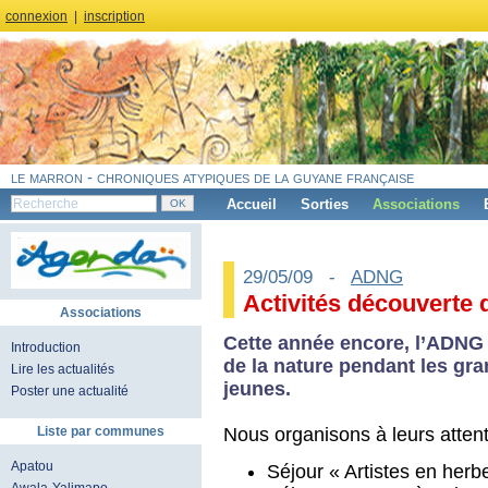
connexion
|
inscription
le marron - chroniques atypiques de la guyane française
Accueil
Sorties
Associations
29/05/09 -
ADNG
Activités découverte 
Associations
Cette année encore, l’ADNG 
Introduction
de la nature pendant les gra
Lire les actualités
jeunes.
Poster une actualité
Nous organisons à leurs attent
Liste par communes
Apatou
Séjour « Artistes en herbe