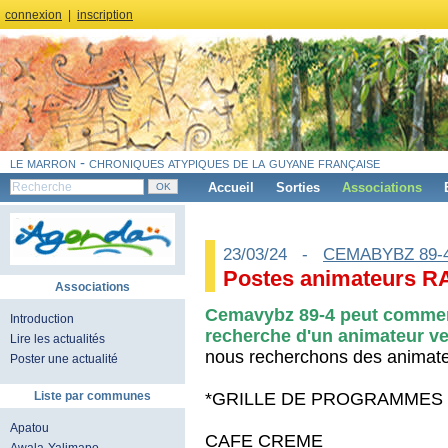
connexion
|
inscription
le marron - chroniques atypiques de la guyane française
Accueil
Sorties
Associations
23/03/24 -
CEMABYBZ 89-
Postes animateurs R
Associations
Cemavybz 89-4 peut commen
Introduction
recherche d'un animateur ve
Lire les actualités
nous recherchons des animateu
Poster une actualité
*GRILLE DE PROGRAMMES 
Liste par communes
Apatou
CAFE CREME