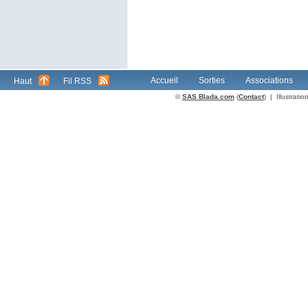
Accueil
Sorties
Associations
Haut
Fil RSS
©
SAS Blada.com
(
Contact
) | Illustrat