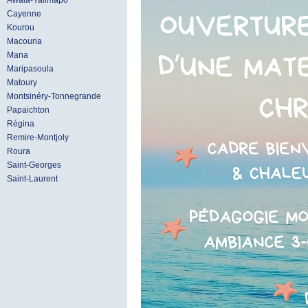
Awala-Yalimapo
Cayenne
Kourou
Macouria
Mana
Maripasoula
Matoury
Montsinéry-Tonnegrande
Papaichton
Régina
Remire-Montjoly
Roura
Saint-Georges
Saint-Laurent