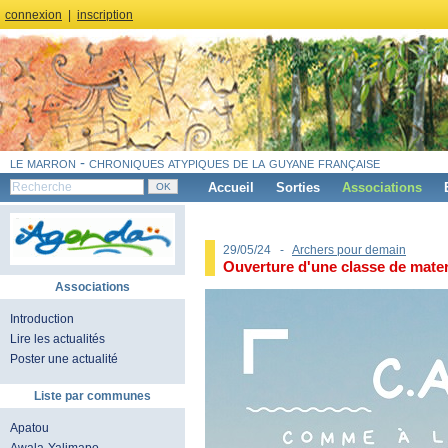
connexion
|
inscription
le marron - chroniques atypiques de la guyane française
Accueil
Sorties
Associations
29/05/24 -
Archers pour demain
Ouverture d'une classe de mater
Associations
Introduction
Lire les actualités
Poster une actualité
Liste par communes
Apatou