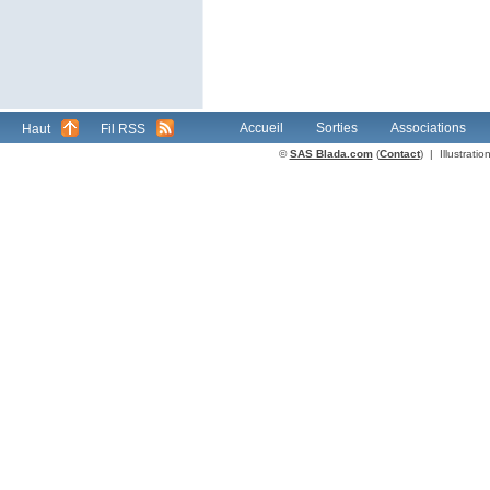
Accueil
Sorties
Associations
Haut
Fil RSS
©
SAS Blada.com
(
Contact
) | Illustrat