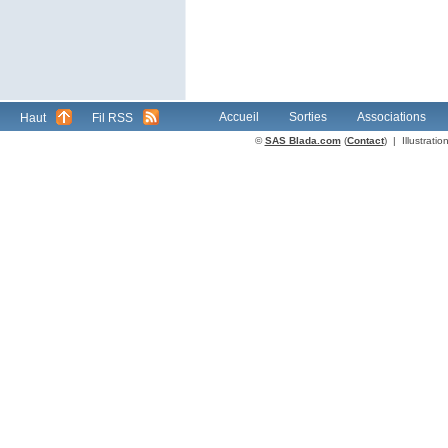
Accueil
Sorties
Associations
Haut
Fil RSS
©
SAS Blada.com
(
Contact
) | Illustrat