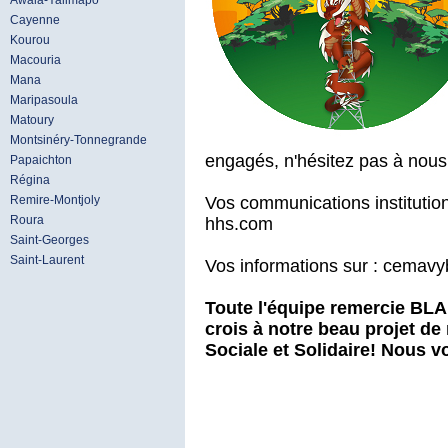
Awala-Yalimapo
Cayenne
Kourou
Macouria
Mana
Maripasoula
Matoury
Montsinéry-Tonnegrande
engagés, n'hésitez pas à nous 
Papaichton
Régina
Vos communications instituti
Remire-Montjoly
Roura
hhs.com
Saint-Georges
Saint-Laurent
Vos informations sur : cem
Toute l'équipe remercie BLA
crois à notre beau projet de
Sociale et Solidaire! Nous v