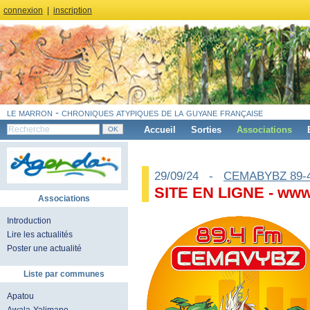
connexion
|
inscription
le marron - chroniques atypiques de la guyane française
Accueil
Sorties
Associations
29/09/24 -
CEMABYBZ 89-
SITE EN LIGNE - ww
Associations
Introduction
Lire les actualités
Poster une actualité
Liste par communes
Apatou