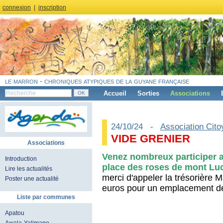
connexion
|
inscription
le marron - chroniques atypiques de la guyane française
Accueil
Sorties
Associations
24/10/24 -
Association Cit
VIDE GRENIER
Associations
Venez nombreux participer a
Introduction
place des roses de mont Luc
Lire les actualités
merci d'appeler la trésorièr
Poster une actualité
euros pour un emplacement d
Liste par communes
Apatou