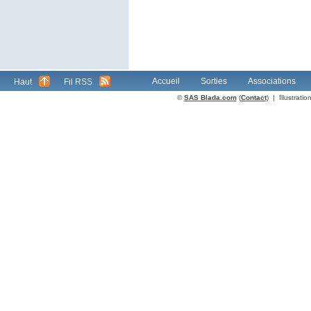
Accueil
Sorties
Associations
Haut
Fil RSS
©
SAS Blada.com
(
Contact
) | Illustrat