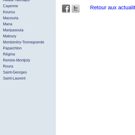
Awala-Yalimapo
Cayenne
Retour aux actuali
Kourou
Macouria
Mana
Maripasoula
Matoury
Montsinéry-Tonnegrande
Papaichton
Régina
Remire-Montjoly
Roura
Saint-Georges
Saint-Laurent