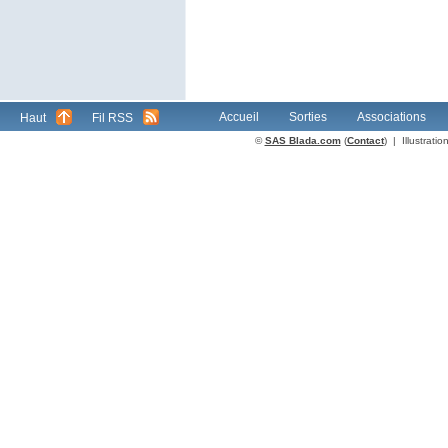
Accueil
Sorties
Associations
Haut
Fil RSS
©
SAS Blada.com
(
Contact
) | Illustrat