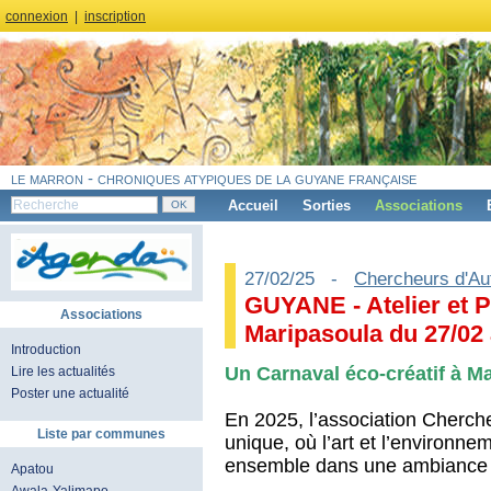
connexion
|
inscription
le marron - chroniques atypiques de la guyane française
Accueil
Sorties
Associations
27/02/25 -
Chercheurs d'Au
GUYANE - Atelier et 
Associations
Maripasoula du 27/02 
Introduction
Un Carnaval éco-créatif à M
Lire les actualités
Poster une actualité
En 2025, l’association Cherche
Liste par communes
unique, où l’art et l’environne
ensemble dans une ambiance f
Apatou