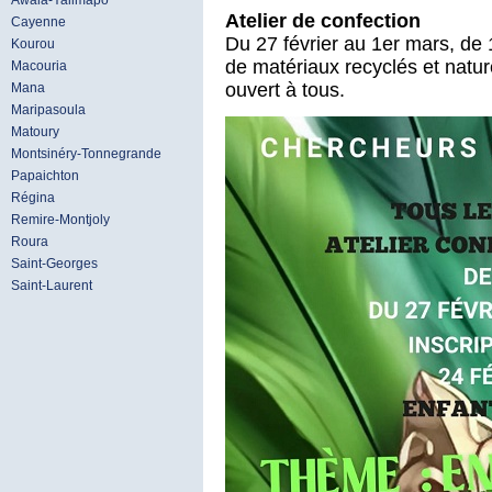
Awala-Yalimapo
Atelier de confection
Cayenne
Du 27 février au 1er mars, de 
Kourou
de matériaux recyclés et natur
Macouria
ouvert à tous.
Mana
Maripasoula
Matoury
Montsinéry-Tonnegrande
Papaichton
Régina
Remire-Montjoly
Roura
Saint-Georges
Saint-Laurent