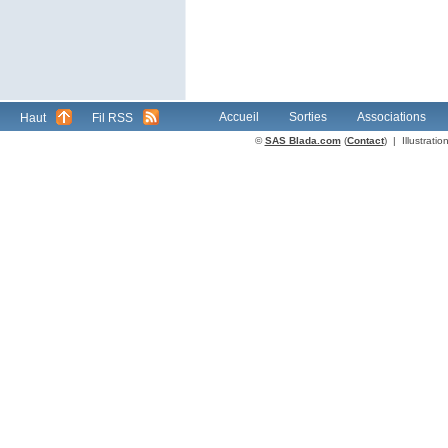
Accueil
Sorties
Associations
Haut
Fil RSS
©
SAS Blada.com
(
Contact
) | Illustrat