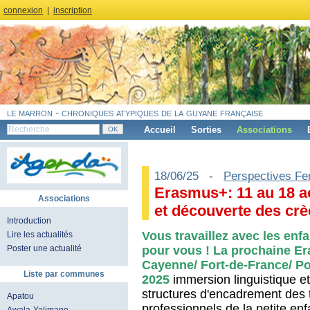
connexion
|
inscription
le marron - chroniques atypiques de la guyane française
Accueil
Sorties
Associations
18/06/25 -
Perspectives Fe
Erasmus+: 11 au 18 a
Associations
et découverte des cr
Introduction
Vous travaillez avec les enfa
Lire les actualités
pour vous ! La prochaine Er
Poster une actualité
Cayenne/ Fort-de-France/ Poi
Liste par communes
2025
immersion linguistique e
structures d'encadrement des 
Apatou
professionnels de la petite en