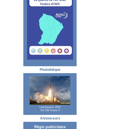
Photothèque
Lancements 2022
Vol 259 Ariane 5
Annonceurs
Régie publicitaire