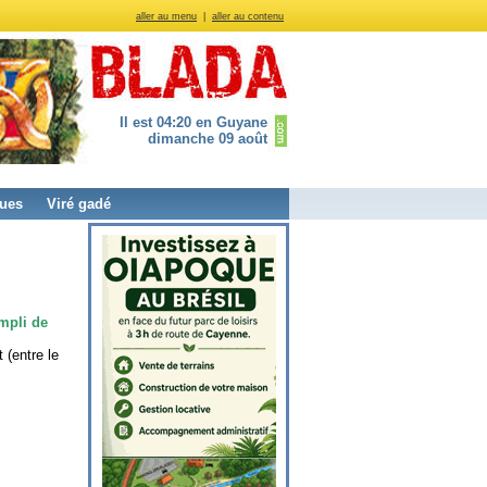
aller au menu
|
aller au contenu
Il est 04:20 en Guyane
dimanche 09 août
ues
Viré gadé
empli de
 (entre le