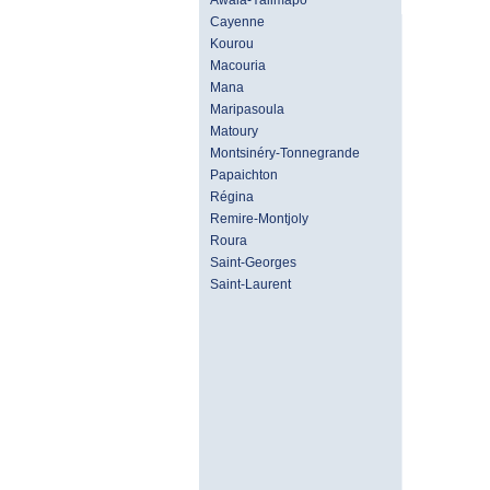
Awala-Yalimapo
Cayenne
Kourou
Macouria
Mana
Maripasoula
Matoury
Montsinéry-Tonnegrande
Papaichton
Régina
Remire-Montjoly
Roura
Saint-Georges
Saint-Laurent