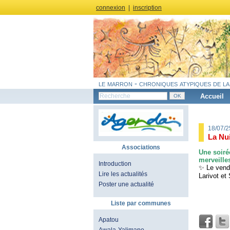
connexion
|
inscription
le marron - chroniques atypiques de la
Accueil
18/07/
La Nui
Associations
Une soiré
merveilles
Introduction
✨ Le vendr
Lire les actualités
Larivot et
Poster une actualité
Liste par communes
Apatou