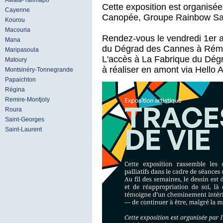
Awala-Yalimapo
Cette exposition est organisée
Cayenne
Canopée, Groupe Rainbow Sa
Kourou
Macouria
Rendez-vous le vendredi 1er 
Mana
du Dégrad des Cannes à Rémi
Maripasoula
L'accès à La Fabrique du Dégr
Matoury
à réaliser en amont via Hello 
Montsinéry-Tonnegrande
Papaichton
Régina
Remire-Montjoly
Roura
Saint-Georges
Saint-Laurent