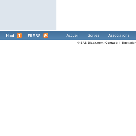
Accueil
Sorties
Associations
Haut
Fil RSS
©
SAS Blada.com
(
Contact
) | Illustrat