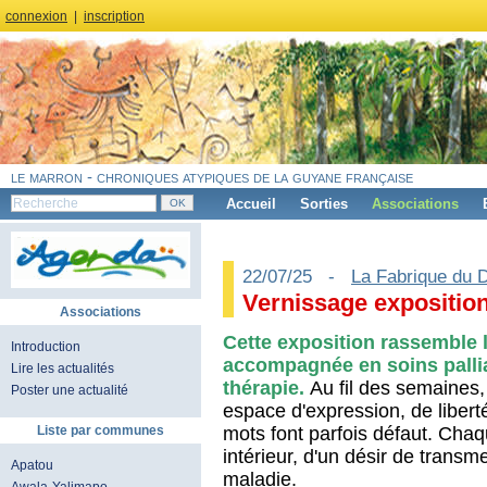
connexion
|
inscription
le marron - chroniques atypiques de la guyane française
Accueil
Sorties
Associations
22/07/25 -
La Fabrique du 
Vernissage expositio
Associations
Cette exposition rassemble l
Introduction
accompagnée en soins pallia
Lire les actualités
thérapie.
Au fil des semaines,
Poster une actualité
espace d'expression, de liberté
mots font parfois défaut. Cha
Liste par communes
intérieur, d'un désir de transme
Apatou
maladie.