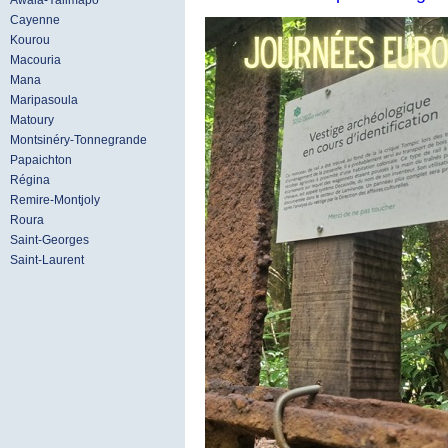
Awala-Yalimapo
Cayenne
Kourou
Macouria
Mana
Maripasoula
Matoury
Montsinéry-Tonnegrande
Papaichton
Régina
Remire-Montjoly
Roura
Saint-Georges
Saint-Laurent