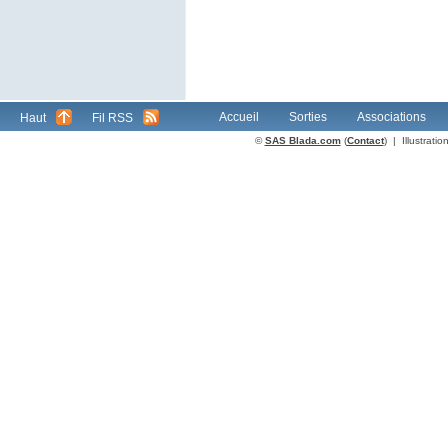
Accueil
Sorties
Associations
Haut
Fil RSS
©
SAS Blada.com
(
Contact
) | Illustrat