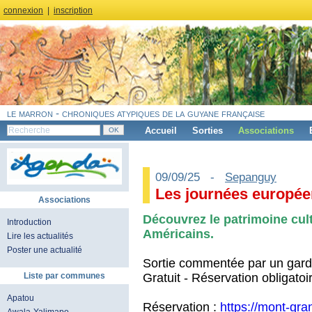
connexion
|
inscription
le marron - chroniques atypiques de la guyane française
Accueil
Sorties
Associations
09/09/25 -
Sepanguy
Les journées europée
Associations
Découvrez le patrimoine cult
Introduction
Américains.
Lire les actualités
Poster une actualité
Sortie commentée par un garde
Gratuit - Réservation obligatoir
Liste par communes
Apatou
Réservation :
https://mont-gr