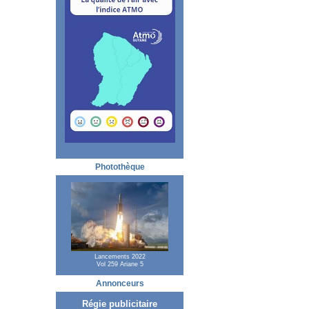
Photothèque
Lancements 2022
Vol 259 Ariane 5
Annonceurs
Régie publicitaire