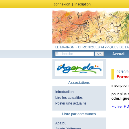
connexion
|
inscription
le marron - chroniques atypiques de la
Accueil
07/10/
Format
Associations
inscription
Introduction
pour plus 
Lire les actualités
cdm.ligu
Poster une actualité
Fichier P
Liste par communes
Apatou