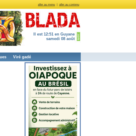
aller au menu
|
aller au contenu
Il est 12:51 en Guyane
samedi 08 août
ues
Viré gadé