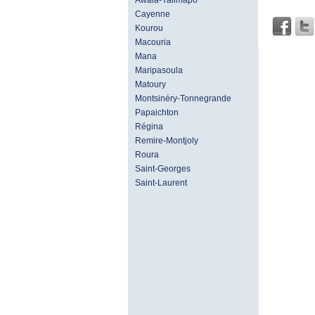
Awala-Yalimapo
Cayenne
Kourou
Macouria
Mana
Maripasoula
Matoury
Montsinéry-Tonnegrande
Papaichton
Régina
Remire-Montjoly
Roura
Saint-Georges
Saint-Laurent