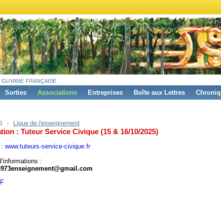
 guyane française
Sorties
Associations
Entreprises
Boîte aux Lettres
Chroniq
25 -
Ligue de l'enseignement
ion : Tuteur Service Civique (15 & 16/10/2025)
 :
www.tuteurs-service-civique.fr
d’informations :
e973enseignement@gmail.com
DF