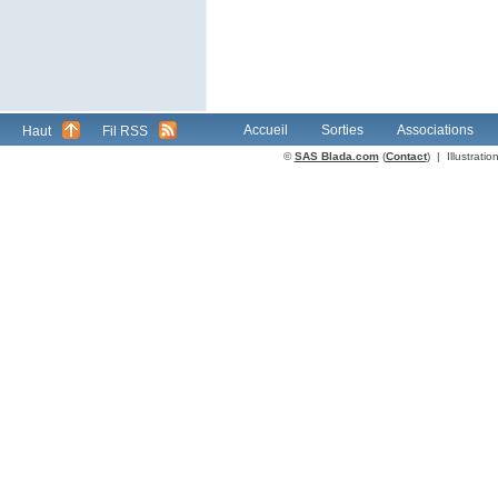
Accueil
Sorties
Associations
Haut
Fil RSS
©
SAS Blada.com
(
Contact
) | Illustrat