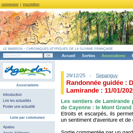
connexion
|
inscription
le marron - chroniques atypiques de la guyane française
Accueil
Sorties
Associations
29/12/25 -
Sepanguy
Randonnée guidée : D
Associations
Lamirande : 11/01/20
Introduction
Les sentiers de Lamirande p
Lire les actualités
de Cayenne : le Mont Grand
Poster une actualité
Etroits et escarpés, ils perme
Liste par communes
un sentiment d'aventure et de
Apatou
Sortie commentée par un garde