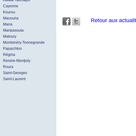
Awala-Yalimapo
Cayenne
Kourou
Macouria
Retour aux actuali
Mana
Maripasoula
Matoury
Montsinéry-Tonnegrande
Papaichton
Régina
Remire-Montjoly
Roura
Saint-Georges
Saint-Laurent