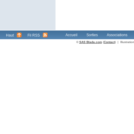
Accueil
Sorties
Associations
Haut
Fil RSS
©
SAS Blada.com
(
Contact
) | Illustrat