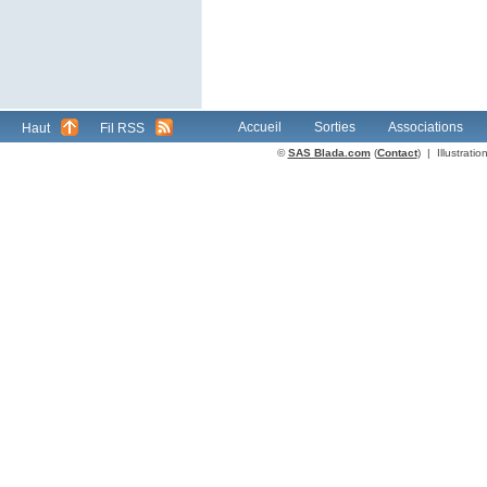
Accueil
Sorties
Associations
Haut
Fil RSS
©
SAS Blada.com
(
Contact
) | Illustrat