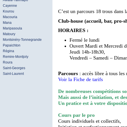
Awala-Yalimapo
Cayenne
C’est un parcours 18 trous dans l
Kourou
Macouria
Club-house (accueil, bar, pro-s
Mana
Maripasoula
HORAIRES :
Matoury
Fermé le lundi
Montsinéry-Tonnegrande
Ouvert
Mardi et Mercredi d
Papaichton
Régina
Jeudi 14h-18h30,
Remire-Montjoly
Vendredi – Samedi – Diman
Roura
Saint-Georges
Parcours
: accès libre à tous le
Saint-Laurent
Voir la Fiche de tarifs
De nombreuses compétitions son
Mais aussi de l’initiation, et d
Un pratice est à votre dispositi
Cours par le pro
Cours individuels et collectifs,
Initiation et perfectionnement av