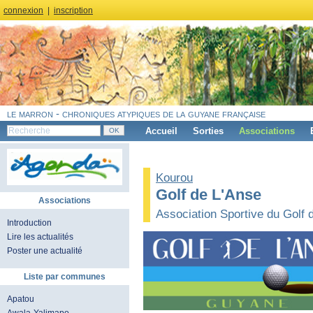
connexion
|
inscription
le marron - chroniques atypiques de la guyane française
Accueil
Sorties
Associations
Kourou
Golf de L'Anse
Associations
Association Sportive du Golf 
Introduction
Lire les actualités
Poster une actualité
Liste par communes
Apatou