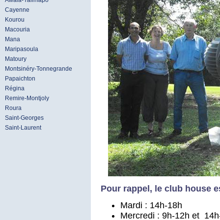
Awala-Yalimapo
Cayenne
Kourou
Macouria
Mana
Maripasoula
Matoury
Montsinéry-Tonnegrande
Papaichton
Régina
Remire-Montjoly
Roura
Saint-Georges
Saint-Laurent
Pour rappel, le club house e
Mardi : 14h-18h
Mercredi : 9h-12h et 14