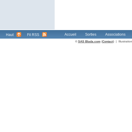
Accueil
Sorties
Associations
Haut
Fil RSS
©
SAS Blada.com
(
Contact
) | Illustrat