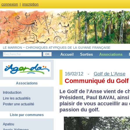
connexion
|
inscription
le marron - chroniques atypiques de la guyane française
Accueil
Sorties
Associations
16/02/12 -
Golf de L'Anse
Communiqué du Golf 
Associations
Le Golf de l’Anse vient de 
Introduction
Président, Paul BAVAI, ainsi
Lire les actualités
plaisir de vous accueillir au
Poster une actualité
passion du golf.
Liste par communes
Apatou