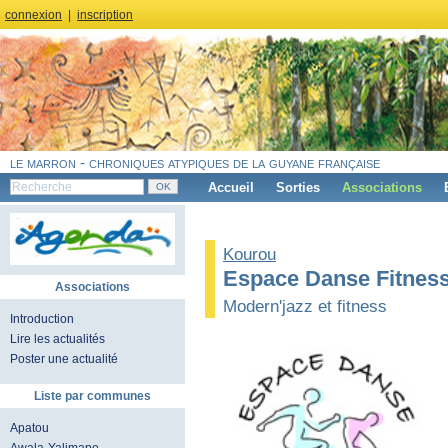
connexion
|
inscription
le marron - chroniques atypiques de la guyane française
Accueil
Sorties
Associations
Kourou
Espace Danse Fitnes
Associations
Modern'jazz et fitness
Introduction
Lire les actualités
Poster une actualité
Liste par communes
Apatou