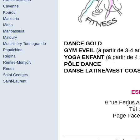
Awala-Yalimapo
Cayenne
Kourou
Macouria
Mana
Maripasoula
Matoury
DANCE GOLD
Montsinéry-Tonnegrande
GYM EVEIL
(à partir de 3-4 a
Papaichton
YOGA ENFANT
(à partir de 4
Régina
Remire-Montjoly
PÔLE DANCE
Roura
DANSE LATINE/WEST COA
Saint-Georges
Saint-Laurent
E
S
9 rue Ferjus 
Tél 
Page Face