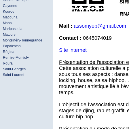
Awala-Yalimapo
SIR
Cayenne
Kourou
RNA
Macouria
Mana
Mail :
assomyob@gmail.com
Maripasoula
Matoury
Contact :
0645074019
Montsinéry-Tonnegrande
Papaichton
Site internet
Régina
Remire-Montjoly
Présentation de l'association 
Roura
Cette association culturelle a 
Saint-Georges
sous tous ses aspects : danses
Saint-Laurent
locking, house, salsa-hiphop, …;
mouvement artistique lié à l’év
temps.
L’objectif de l’association est
stages de djing, rap et graffit
culture hip hop.
Présentation du mode de fonct