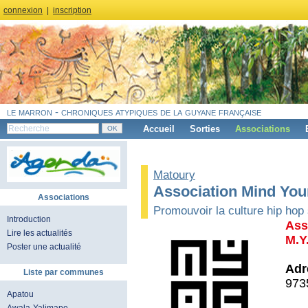
connexion
|
inscription
le marron - chroniques atypiques de la guyane française
Accueil
Sorties
Associations
Matoury
Association Mind You
Associations
Promouvoir la culture hip hop
Introduction
Ass
Lire les actualités
M.Y
Poster une actualité
Adr
Liste par communes
97
Apatou