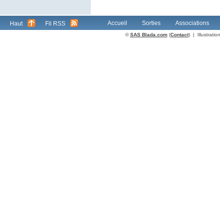
Accueil
Sorties
Associations
Haut
Fil RSS
©
SAS Blada.com
(
Contact
) | Illustrat