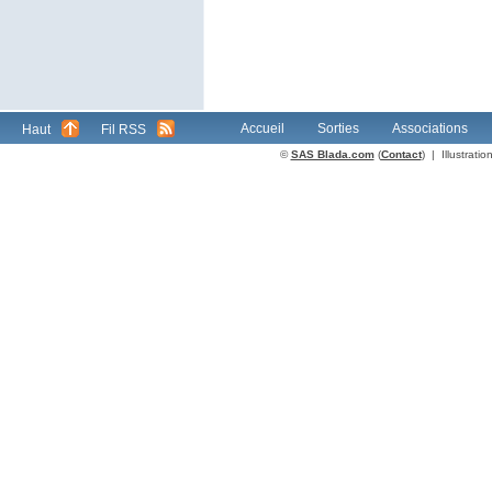
Accueil
Sorties
Associations
Haut
Fil RSS
©
SAS Blada.com
(
Contact
) | Illustrat