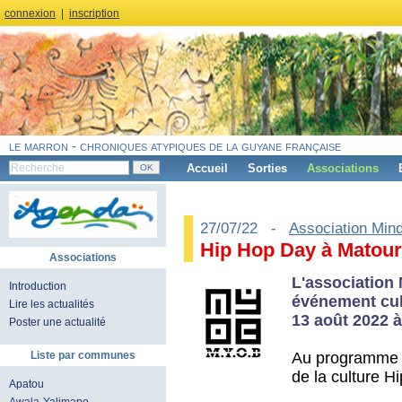
connexion
|
inscription
le marron - chroniques atypiques de la guyane française
Accueil
Sorties
Associations
27/07/22 -
Association Min
Hip Hop Day à Matoury
Associations
L'association
Introduction
événement cul
Lire les actualités
13 août 2022 à
Poster une actualité
Au programme : 
Liste par communes
de la culture Hi
Apatou