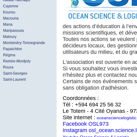
Awala-Yalimapo
Cayenne
Kourou
Macouria
Mana
des actions d’éducation à l’en
Maripasoula
missions scientifiques, et dé
Matoury
Toutes nos actions se veulent
Montsinéry-Tonnegrande
décideurs locaux, des gestion
Papaichton
utilisateurs du milieu, et du gr
Régina
Remire-Montjoly
L'association est ouverte en a
Roura
Si vous souhaitez vous investir
Saint-Georges
n'hésitez plus et contactez nou
Saint-Laurent
Certains de nos événements so
sans obligation d'adhésion.
Coordonnées :
Tél : +594 694 25 56 32
Le Totem - 4 Cité Oyanas - 
Site internet :
oceansciencelogistic
Facebook OSL973
Instagram osl_ocean.science.l