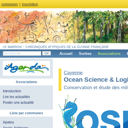
connexion
|
inscription
le marron - chroniques atypiques de la guyane française
Accueil
Sorties
Associations
Cayenne
Ocean Science & Logi
Associations
Conservation et étude des mili
Introduction
Lire les actualités
Poster une actualité
Liste par communes
Apatou