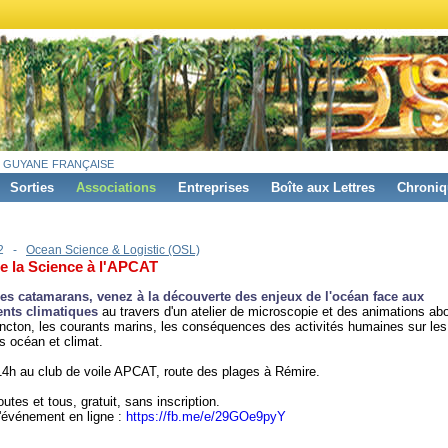
 guyane française
Sorties
Associations
Entreprises
Boîte aux Lettres
Chroniq
22 -
Ocean Science & Logistic (OSL)
de la Science à l'APCAT
es catamarans, venez à la découverte des enjeux de l'océan face aux
nts climatiques
au travers d'un atelier de microscopie et des animations abo
ancton, les courants marins, les conséquences des activités humaines sur les
ns océan et climat.
4h au club de voile APCAT, route des plages à Rémire.
utes et tous, gratuit, sans inscription.
l'événement en ligne :
https://fb.me/e/29GOe9pyY