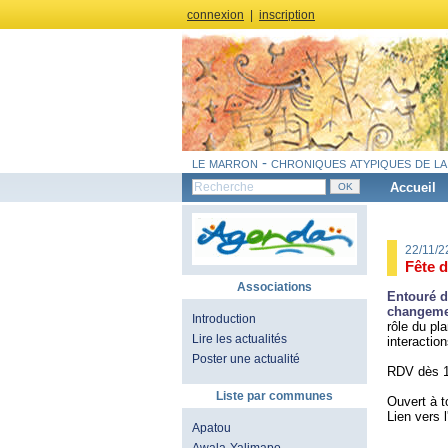
connexion
|
inscription
le marron - chroniques atypiques de la
Accueil
22/11/
Fête 
Associations
Entouré d
changeme
Introduction
rôle du pl
Lire les actualités
interactio
Poster une actualité
RDV dès 1
Liste par communes
Ouvert à to
Lien vers 
Apatou