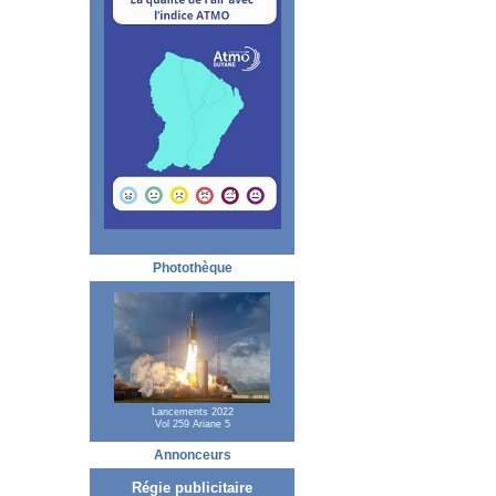
Photothèque
Lancements 2022
Vol 259 Ariane 5
Annonceurs
Régie publicitaire