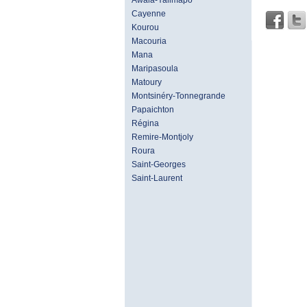
Awala-Yalimapo
Cayenne
Kourou
Macouria
Mana
Maripasoula
Matoury
Montsinéry-Tonnegrande
Papaichton
Régina
Remire-Montjoly
Roura
Saint-Georges
Saint-Laurent