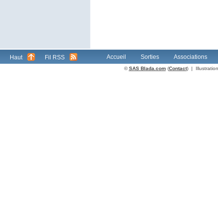
Accueil
Sorties
Associations
Haut
Fil RSS
©
SAS Blada.com
(
Contact
) | Illustrat