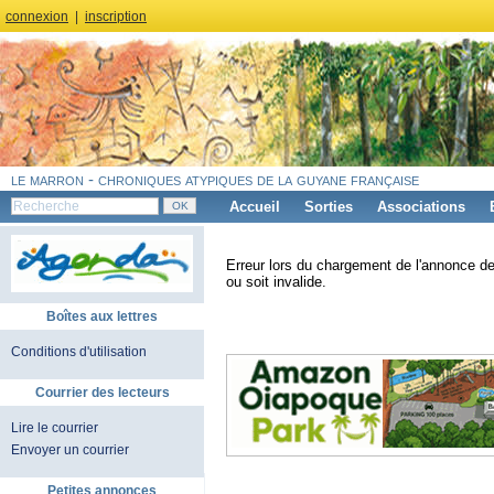
connexion
|
inscription
le marron - chroniques atypiques de la guyane française
Accueil
Sorties
Associations
Erreur lors du chargement de l'annonce de
ou soit invalide.
Boîtes aux lettres
Conditions d'utilisation
Courrier des lecteurs
Lire le courrier
Envoyer un courrier
Petites annonces