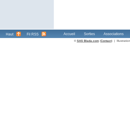
Accueil
Sorties
Associations
Haut
Fil RSS
©
SAS Blada.com
(
Contact
) | Illustrat