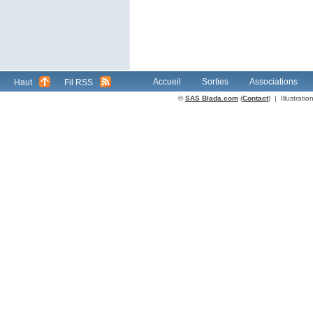
Accueil
Sorties
Associations
Haut
Fil RSS
©
SAS Blada.com
(
Contact
) | Illustrat