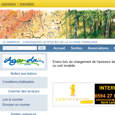
connexion
|
inscription
le marron - chroniques atypiques de la guyane française
Accueil
Sorties
Associations
Erreur lors du chargement de l'annonce de
ou soit invalide.
Boîtes aux lettres
Conditions d'utilisation
Courrier des lecteurs
Lire le courrier
Envoyer un courrier
Petites annonces