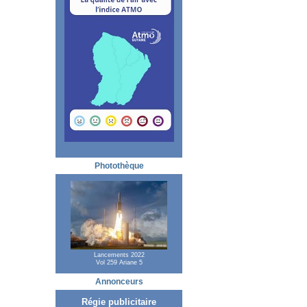
Photothèque
Lancements 2022
Vol 259 Ariane 5
Annonceurs
Régie publicitaire