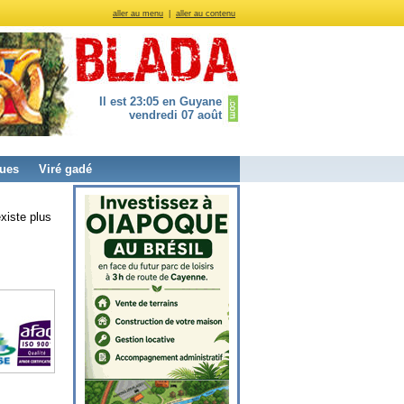
aller au menu
|
aller au contenu
Il est 23:05 en Guyane
vendredi 07 août
ues
Viré gadé
xiste plus