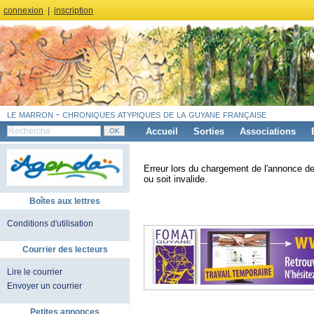
connexion
|
inscription
le marron - chroniques atypiques de la guyane française
Accueil
Sorties
Associations
Erreur lors du chargement de l'annonce de
ou soit invalide.
Boîtes aux lettres
Conditions d'utilisation
Courrier des lecteurs
Lire le courrier
Envoyer un courrier
Petites annonces