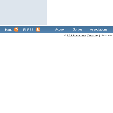
Accueil
Sorties
Associations
Haut
Fil RSS
©
SAS Blada.com
(
Contact
) | Illustrat