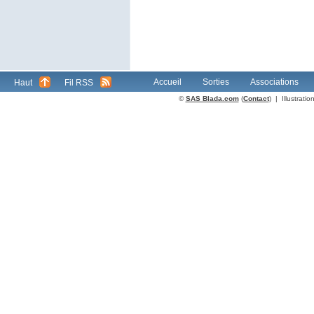
Accueil
Sorties
Associations
Haut
Fil RSS
©
SAS Blada.com
(
Contact
) | Illustrat