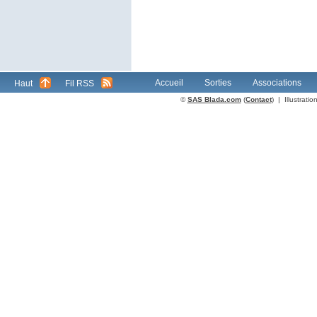
Accueil
Sorties
Associations
Haut
Fil RSS
©
SAS Blada.com
(
Contact
) | Illustrat