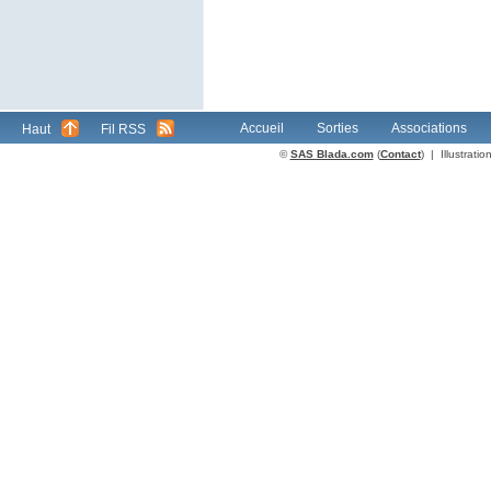
Accueil
Sorties
Associations
Haut
Fil RSS
©
SAS Blada.com
(
Contact
) | Illustrat