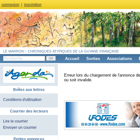
connexion
|
inscription
le marron - chroniques atypiques de la guyane française
Accueil
Sorties
Associations
Erreur lors du chargement de l'annonce de
ou soit invalide.
Boîtes aux lettres
Conditions d'utilisation
Courrier des lecteurs
Lire le courrier
Envoyer un courrier
Petites annonces