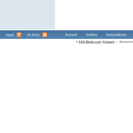
Accueil
Sorties
Associations
Haut
Fil RSS
©
SAS Blada.com
(
Contact
) | Illustrat