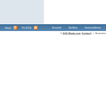
Accueil
Sorties
Associations
Haut
Fil RSS
©
SAS Blada.com
(
Contact
) | Illustrat