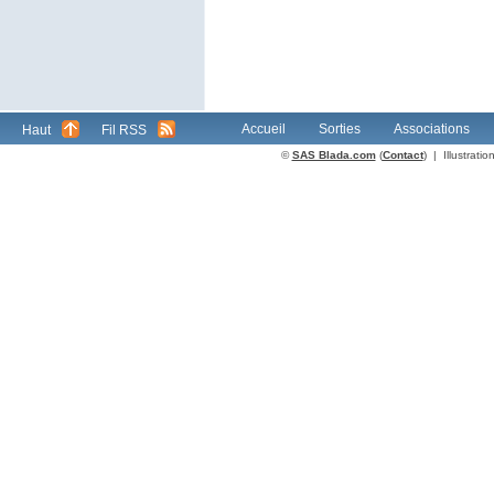
Accueil
Sorties
Associations
Haut
Fil RSS
©
SAS Blada.com
(
Contact
) | Illustrat