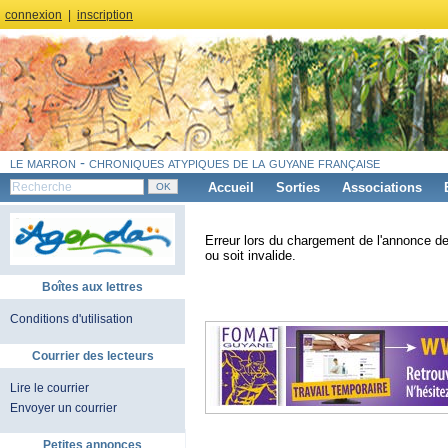
connexion
|
inscription
le marron - chroniques atypiques de la guyane française
Accueil
Sorties
Associations
Erreur lors du chargement de l'annonce de
ou soit invalide.
Boîtes aux lettres
Conditions d'utilisation
Courrier des lecteurs
Lire le courrier
Envoyer un courrier
Petites annonces