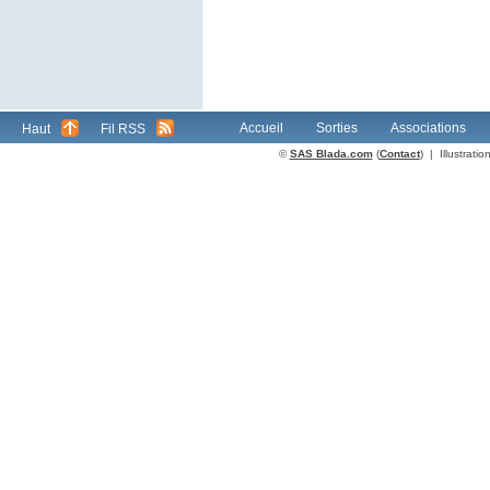
Accueil
Sorties
Associations
Haut
Fil RSS
©
SAS Blada.com
(
Contact
) | Illustrat