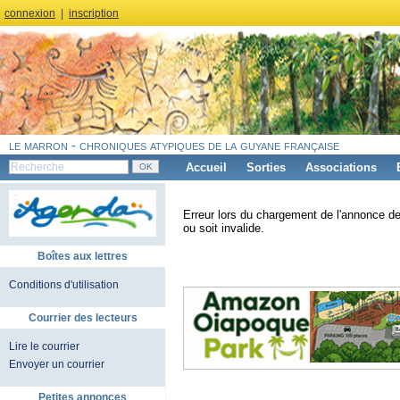
connexion
|
inscription
le marron - chroniques atypiques de la guyane française
Accueil
Sorties
Associations
Erreur lors du chargement de l'annonce de
ou soit invalide.
Boîtes aux lettres
Conditions d'utilisation
Courrier des lecteurs
Lire le courrier
Envoyer un courrier
Petites annonces