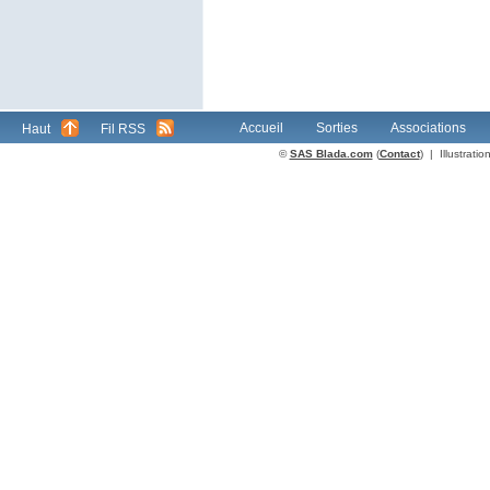
Accueil
Sorties
Associations
Haut
Fil RSS
©
SAS Blada.com
(
Contact
) | Illustrat