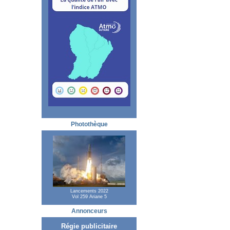
Photothèque
Lancements 2022
Vol 259 Ariane 5
Annonceurs
Régie publicitaire