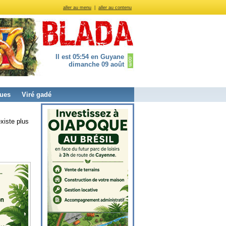
aller au menu
|
aller au contenu
Il est 05:54 en Guyane
dimanche 09 août
ues
Viré gadé
xiste plus