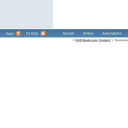
Accueil
Sorties
Associations
Haut
Fil RSS
©
SAS Blada.com
(
Contact
) | Illustrat