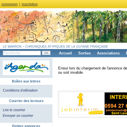
connexion
|
inscription
le marron - chroniques atypiques de la guyane française
Accueil
Sorties
Associations
Erreur lors du chargement de l'annonce de
ou soit invalide.
Boîtes aux lettres
Conditions d'utilisation
Courrier des lecteurs
Lire le courrier
Envoyer un courrier
Petites annonces