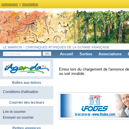
connexion
|
inscription
le marron - chroniques atypiques de la guyane française
Accueil
Sorties
Associations
Erreur lors du chargement de l'annonce de
ou soit invalide.
Boîtes aux lettres
Conditions d'utilisation
Courrier des lecteurs
Lire le courrier
Envoyer un courrier
Petites annonces