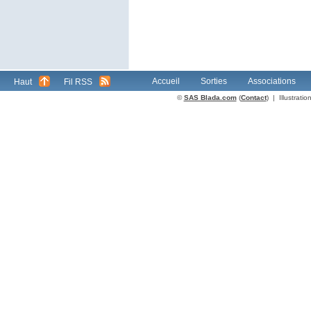
Accueil
Sorties
Associations
Haut
Fil RSS
©
SAS Blada.com
(
Contact
) | Illustrat