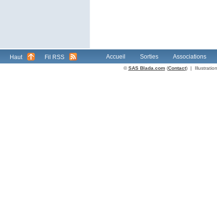
Accueil
Sorties
Associations
Haut
Fil RSS
©
SAS Blada.com
(
Contact
) | Illustrat