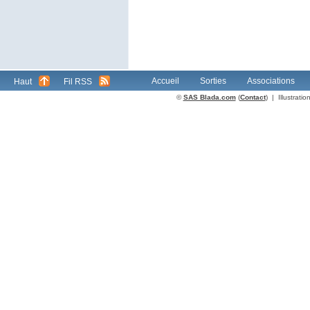
Accueil
Sorties
Associations
Haut
Fil RSS
©
SAS Blada.com
(
Contact
) | Illustrat