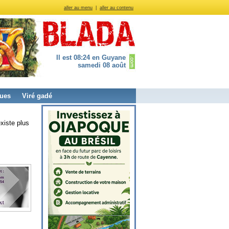
aller au menu
|
aller au contenu
Il est 08:24 en Guyane
samedi 08 août
ues
Viré gadé
xiste plus