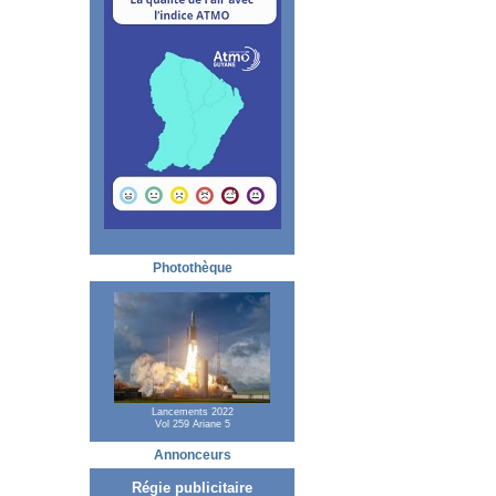
Photothèque
Lancements 2022
Vol 259 Ariane 5
Annonceurs
Régie publicitaire