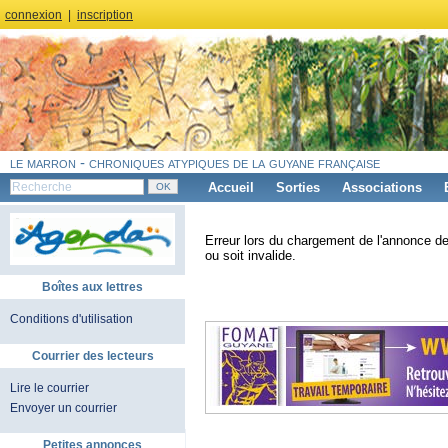
connexion
|
inscription
le marron - chroniques atypiques de la guyane française
Accueil
Sorties
Associations
Erreur lors du chargement de l'annonce de
ou soit invalide.
Boîtes aux lettres
Conditions d'utilisation
Courrier des lecteurs
Lire le courrier
Envoyer un courrier
Petites annonces