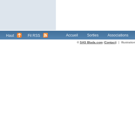
Accueil
Sorties
Associations
Haut
Fil RSS
©
SAS Blada.com
(
Contact
) | Illustrat