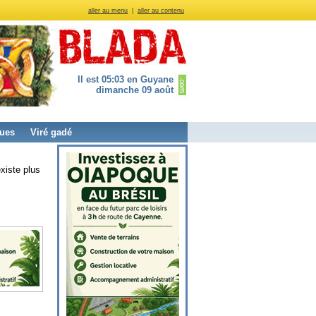
aller au menu
|
aller au contenu
Il est 05:03 en Guyane
dimanche 09 août
ues
Viré gadé
xiste plus