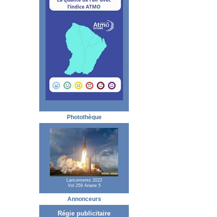
Photothèque
Lancements 2022
Vol 259 Ariane 5
Annonceurs
Régie publicitaire