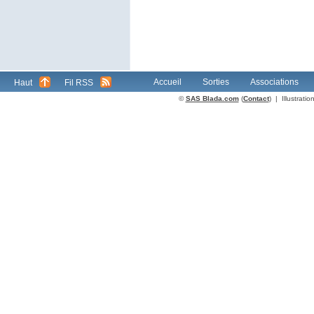
Accueil
Sorties
Associations
Haut
Fil RSS
©
SAS Blada.com
(
Contact
) | Illustrat