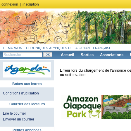
connexion
|
inscription
le marron - chroniques atypiques de la guyane française
Accueil
Sorties
Associations
Erreur lors du chargement de l'annonce de
ou soit invalide.
Boîtes aux lettres
Conditions d'utilisation
Courrier des lecteurs
Lire le courrier
Envoyer un courrier
Petites annonces