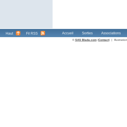
Accueil
Sorties
Associations
Haut
Fil RSS
©
SAS Blada.com
(
Contact
) | Illustrat