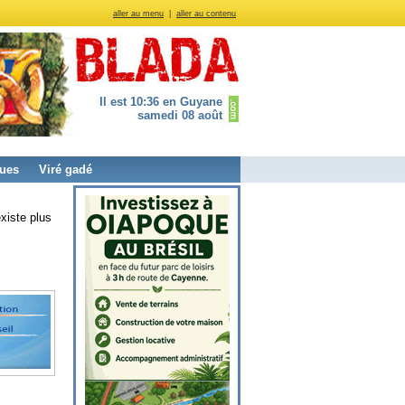
aller au menu
|
aller au contenu
Il est 10:36 en Guyane
samedi 08 août
ues
Viré gadé
xiste plus