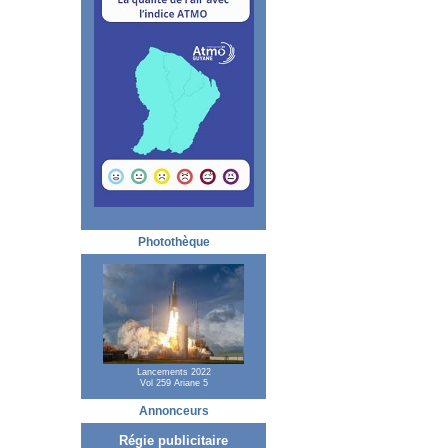
Photothèque
Lancements 2022
Vol 259 Ariane 5
Annonceurs
Régie publicitaire