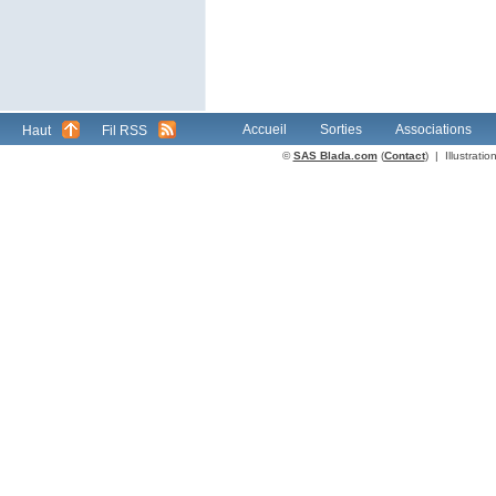
Accueil
Sorties
Associations
Haut
Fil RSS
©
SAS Blada.com
(
Contact
) | Illustrat