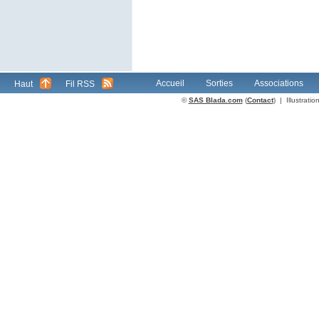
Accueil
Sorties
Associations
Haut
Fil RSS
©
SAS Blada.com
(
Contact
) | Illustrat