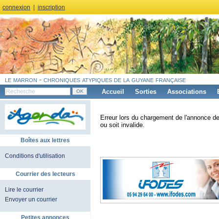
connexion
|
inscription
le marron - chroniques atypiques de la guyane française
Accueil
Sorties
Associations
Erreur lors du chargement de l'annonce de
ou soit invalide.
Boîtes aux lettres
Conditions d'utilisation
Courrier des lecteurs
Lire le courrier
Envoyer un courrier
Petites annonces