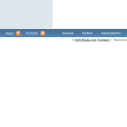
Accueil
Sorties
Associations
Haut
Fil RSS
©
SAS Blada.com
(
Contact
) | Illustrat