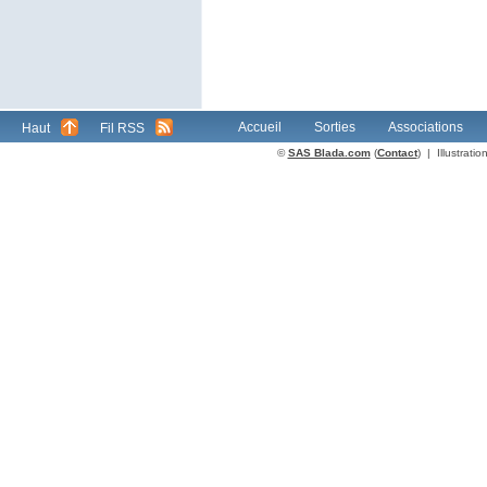
Accueil
Sorties
Associations
Haut
Fil RSS
©
SAS Blada.com
(
Contact
) | Illustrat