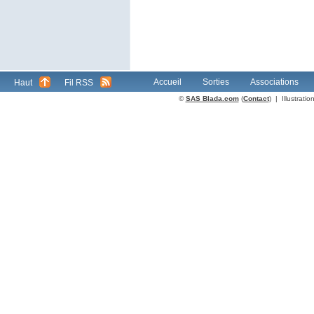
Accueil
Sorties
Associations
Haut
Fil RSS
©
SAS Blada.com
(
Contact
) | Illustrat