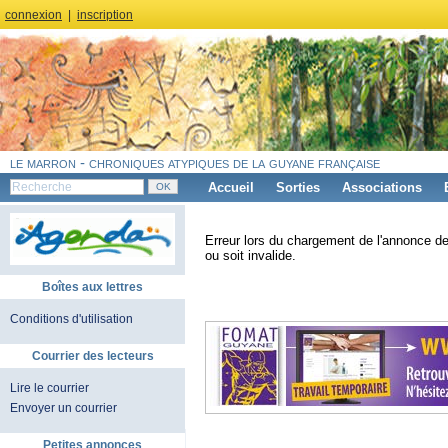
connexion
|
inscription
le marron - chroniques atypiques de la guyane française
Accueil
Sorties
Associations
Erreur lors du chargement de l'annonce de
ou soit invalide.
Boîtes aux lettres
Conditions d'utilisation
Courrier des lecteurs
Lire le courrier
Envoyer un courrier
Petites annonces